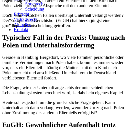
regelmäßig zu Fällen, in denen ein Elternteil mit dem Kind nach
Sorgerecht
Polen zieht – oft ohne Absprache mit dem anderen Elternteil.
Scheidung
Erbrecht
Doch kann in solchen Fällen überhaupt Unterhalt verlangt werden?
Vertragsrecht
Der Europäische Gerichtshof (EuGH) hat hierzu jüngst eine
Aktuelles
grundlegende Entscheidung getroffen.
Kontakt
Typischer Fall in der Praxis: Umzug nach
Polen und Unterhaltsforderung
Gerade in Hamburg-Bergedorf, wo viele Familien persönliche oder
familiäre Verbindungen nach Polen haben, kommt es immer wieder
vor, dass ein Elternteil – häufig die Mutter – mit dem Kind nach
Polen umzieht und anschließend Unterhalt vom in Deutschland
verbliebenen Elternteil fordert.
Die Frage, wie der Unterhalt angesichts der unterschiedlichen
Lebenshaltungskosten berechnet wird, ist dabei ein eigenes Kapitel.
Heute soll es jedoch um die grundsätzliche Frage gehen: Kann
Unterhalt auch dann verlangt werden, wenn der Umzug nach Polen
ohne Zustimmung des anderen Elternteils erfolgt ist?
EuGH: Gewöhnlicher Aufenthalt trotz