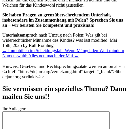
Weichen für das Kindeswohl richtigzustellen.
Sie haben Fragen zu grenzüberschreitendem Unterhalt,
insbesondere im Zusammenhang mit Polen? Sprechen Sie uns
an – wir beraten Sie kompetent und praxisnah!
Unterhaltsanspruch nach Umzug nach Polen: Was gilt bei
widerrechtlicher Mitnahme des Kindes?
was last modified:
Mai
15th, 2025
by
Ralf Römling
Weitere
←
Immobilien im Scheidungsfall: Wenn Mängel den Wert mindern
Meldungen
Namenswahl: Alles neu macht der Mai
→
Hinweis: Gesetzes- und Rechtsprechungszitate werden automatisch
<a href="https://dejure.org/vernetzung.html" target="_blank">über
dejure.org verlinkt</a>
Sie vermissen ein spezielles Thema? Dann
mailen Sie uns!!
Ihr Anliegen: