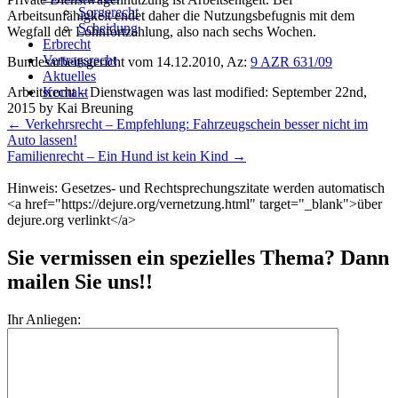
Sorgerecht
Arbeitsunfähigkeit endet daher die Nutzungsbefugnis mit dem
Scheidung
Wegfall der Lohnfortzahlung, also nach sechs Wochen.
Erbrecht
Vertragsrecht
Bundesarbeitsgericht vom 14.12.2010, Az:
9 AZR 631/09
Aktuelles
Arbeitsrecht – Dienstwagen
was last modified:
September 22nd,
Kontakt
2015
by
Kai Breuning
Weitere
←
Verkehrsrecht – Empfehlung: Fahrzeugschein besser nicht im
Meldungen
Auto lassen!
Familienrecht – Ein Hund ist kein Kind
→
Hinweis: Gesetzes- und Rechtsprechungszitate werden automatisch
<a href="https://dejure.org/vernetzung.html" target="_blank">über
dejure.org verlinkt</a>
Sie vermissen ein spezielles Thema? Dann
mailen Sie uns!!
Ihr Anliegen: