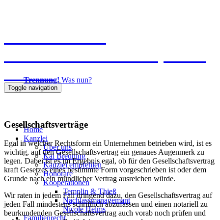
Kanzlei Breuning
Ernst-Mantius-Straße 30, 21079
Hamburg
Trennung!
Was nun?
Toggle navigation
040 725871-0
Gesellschaftsverträge
Home
Kanzlei
Egal in welcher Rechtsform ein Unternehmen betrieben wird, ist es
Über uns
wichtig, auf den Gesellschaftsvertrag ein genaues Augenmerk zu
Kai Breuning
legen. Dabei ist es im Ergebnis egal, ob für den Gesellschaftsvertrag
Kanzlei empfehlen
kraft Gesetzes eines bestimmte Form vorgeschrieben ist oder dem
Honorare
Grunde nach ein mündlicher Vertrag ausreichen würde.
Kooperationen
Templin & Thieß
Wir raten in jedem Fall dringend dazu, den Gesellschaftsvertrag auf
Nachlassmanagemant
jeden Fall mindestens schriftlich abzufassen und einen notariell zu
Nicole Helms
beurkundenden Gesellschaftsvertrag auch vorab noch prüfen und
Familienrecht