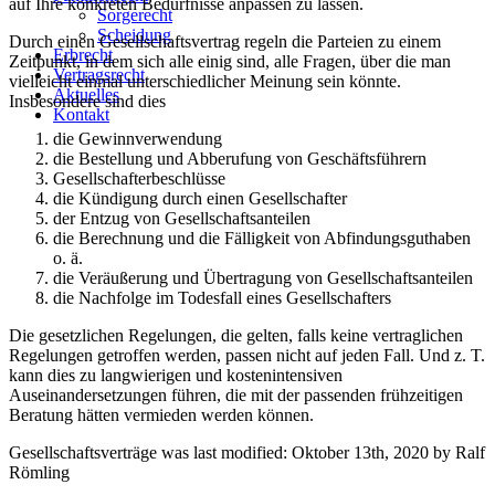
auf Ihre konkreten Bedürfnisse anpassen zu lassen.
Sorgerecht
Scheidung
Durch einen Gesellschaftsvertrag regeln die Parteien zu einem
Erbrecht
Zeitpunkt, in dem sich alle einig sind, alle Fragen, über die man
Vertragsrecht
vielleicht einmal unterschiedlicher Meinung sein könnte.
Aktuelles
Insbesondere sind dies
Kontakt
die Gewinnverwendung
die Bestellung und Abberufung von Geschäftsführern
Gesellschafterbeschlüsse
die Kündigung durch einen Gesellschafter
der Entzug von Gesellschaftsanteilen
die Berechnung und die Fälligkeit von Abfindungsguthaben
o. ä.
die Veräußerung und Übertragung von Gesellschaftsanteilen
die Nachfolge im Todesfall eines Gesellschafters
Die gesetzlichen Regelungen, die gelten, falls keine vertraglichen
Regelungen getroffen werden, passen nicht auf jeden Fall. Und z. T.
kann dies zu langwierigen und kostenintensiven
Auseinandersetzungen führen, die mit der passenden frühzeitigen
Beratung hätten vermieden werden können.
Gesellschaftsverträge
was last modified:
Oktober 13th, 2020
by
Ralf
Römling