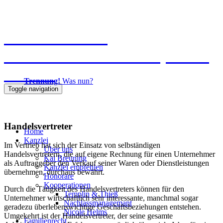
Kanzlei Breuning
Ernst-Mantius-Straße 30, 21079
Hamburg
Trennung!
Was nun?
Toggle navigation
040 725871-0
Handelsvertreter
Home
Kanzlei
Im Vertrieb hat sich der Einsatz von selbständigen
Über uns
Handelsvertretern, die auf eigene Rechnung für einen Unternehmer
Kai Breuning
als Auftraggeber den Verkauf seiner Waren oder Dienstleistungen
Kanzlei empfehlen
übernehmen, durchaus bewährt.
Honorare
Kooperationen
Durch die Tätigkeit des Handelsvertreters können für den
Templin & Thieß
Unternehmer wirtschaftlich sehr interessante, manchmal sogar
Nachlassmanagemant
geradezu überlebenswichtige Geschäftsbeziehungen entstehen.
Nicole Helms
Umgekehrt ist der Handelsvertreter, der seine gesamte
Familienrecht