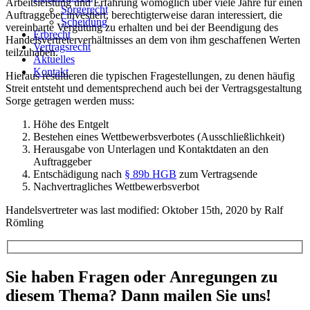
Arbeitsleistung und Erfahrung womöglich über viele Jahre für einen
Sorgerecht
Auftraggeber investiert, berechtigterweise daran interessiert, die
Scheidung
vereinbarte Vergütung zu erhalten und bei der Beendigung des
Erbrecht
Handelsvertreterverhältnisses an dem von ihm geschaffenen Werten
Vertragsrecht
teilzuhaben.
Aktuelles
Kontakt
Hieraus resultieren die typischen Fragestellungen, zu denen häufig
Streit entsteht und dementsprechend auch bei der Vertragsgestaltung
Sorge getragen werden muss:
Höhe des Entgelt
Bestehen eines Wettbewerbsverbotes (Ausschließlichkeit)
Herausgabe von Unterlagen und Kontaktdaten an den
Auftraggeber
Entschädigung nach
§ 89b HGB
zum Vertragsende
Nachvertragliches Wettbewerbsverbot
Handelsvertreter
was last modified:
Oktober 15th, 2020
by
Ralf
Römling
Sie haben Fragen oder Anregungen zu
diesem Thema? Dann mailen Sie uns!