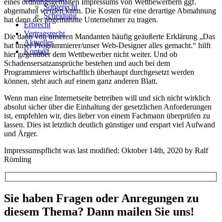
eines ordnungsgemäßen Impressums von Wettbewerbern ggf.
Sorgerecht
abgemahnt werden kann. Die Kosten für eine derartige Abmahnung
Scheidung
hat dann der abgemahnte Unternehmer zu tragen.
Erbrecht
Vertragsrecht
Die dann von unseren Mandanten häufig geäußerte Erklärung „Das
Aktuelles
hat unser Programmierer/unser Web-Designer alles gemacht.“ hilft
Kontakt
hier gegenüber dem Wettbewerber nicht weiter. Und ob
Schadensersatzansprüche bestehen und auch bei dem
Programmierer wirtschaftlich überhaupt durchgesetzt werden
können, steht auch auf einem ganz anderen Blatt.
Wenn man eine Internetseite betreiben will und sich nicht wirklich
absolut sicher über die Einhaltung der gesetzlichen Anforderungen
ist, empfehlen wir, dies lieber von einem Fachmann überprüfen zu
lassen. Dies ist letztlich deutlich günstiger und erspart viel Aufwand
und Ärger.
Impressumspflicht
was last modified:
Oktober 14th, 2020
by
Ralf
Römling
Sie haben Fragen oder Anregungen zu
diesem Thema? Dann mailen Sie uns!