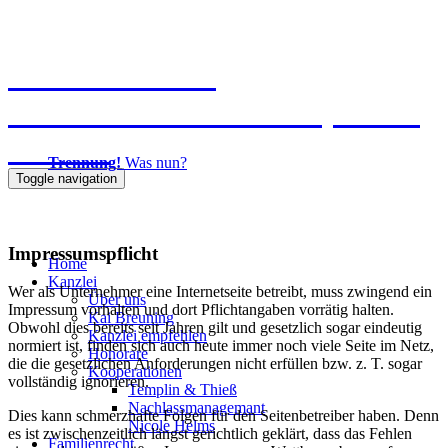
Kanzlei Breuning
Ernst-Mantius-Straße 30, 21079
Hamburg
Trennung!
Was nun?
Toggle navigation
040 725871-0
Impressumspflicht
Home
Kanzlei
Wer als Unternehmer eine Internetseite betreibt, muss zwingend ein
Über uns
Impressum vorhalten und dort Pflichtangaben vorrätig halten.
Kai Breuning
Obwohl dies bereits seit Jahren gilt und gesetzlich sogar eindeutig
Kanzlei empfehlen
normiert ist, finden sich auch heute immer noch viele Seite im Netz,
Honorare
die die gesetzlichen Anforderungen nicht erfüllen bzw. z. T. sogar
Kooperationen
vollständig ignorieren.
Templin & Thieß
Nachlassmanagemant
Dies kann schmerzhafte Folgen für den Seitenbetreiber haben. Denn
Nicole Helms
es ist zwischenzeitlich längst gerichtlich geklärt, dass das Fehlen
Familienrecht