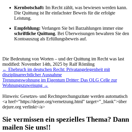
Kernbotschaft:
Im Recht zählt, was bewiesen werden kann.
Die Quittung ist Ihr einfachster Beweis für die erfolgte
Leistung.
Empfehlung:
Verlangen Sie bei Barzahlungen immer eine
schriftliche Quittung
. Bei Überweisungen bewahren Sie den
Kontoauszug als Erfüllungsbeweis auf.
Die Bedeutung von Worten – und der Quittung im Recht
was last
modified:
November 14th, 2025
by
Ralf Römling
Weitere
←
Ehebruch im deutschen Recht: Privatangelegenheit mit
Meldungen
disziplinarrechtlicher Ausnahme
Trennungswohnung im Eigentum Dritter: Das OLG Celle zur
Wohnungszuweisung
→
Hinweis: Gesetzes- und Rechtsprechungszitate werden automatisch
<a href="https://dejure.org/vernetzung.html" target="_blank">über
dejure.org verlinkt</a>
Sie vermissen ein spezielles Thema? Dann
mailen Sie uns!!