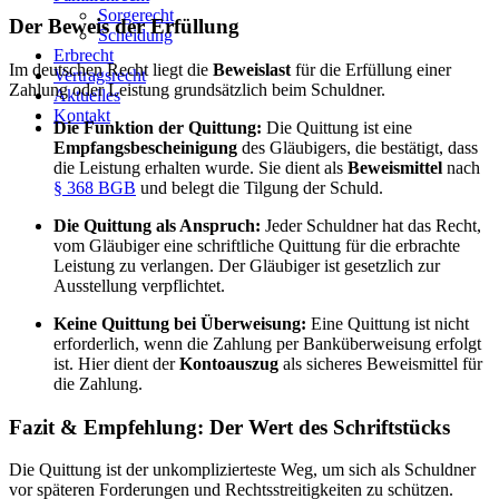
Sorgerecht
Der Beweis der Erfüllung
Scheidung
Erbrecht
Im deutschen Recht liegt die
Beweislast
für die Erfüllung einer
Vertragsrecht
Zahlung oder Leistung grundsätzlich beim Schuldner.
Aktuelles
Kontakt
Die Funktion der Quittung:
Die Quittung ist eine
Empfangsbescheinigung
des Gläubigers, die bestätigt, dass
die Leistung erhalten wurde. Sie dient als
Beweismittel
nach
§ 368 BGB
und belegt die Tilgung der Schuld.
Die Quittung als Anspruch:
Jeder Schuldner hat das Recht,
vom Gläubiger eine schriftliche Quittung für die erbrachte
Leistung zu verlangen. Der Gläubiger ist gesetzlich zur
Ausstellung verpflichtet.
Keine Quittung bei Überweisung:
Eine Quittung ist nicht
erforderlich, wenn die Zahlung per Banküberweisung erfolgt
ist. Hier dient der
Kontoauszug
als sicheres Beweismittel für
die Zahlung.
Fazit & Empfehlung: Der Wert des Schriftstücks
Die Quittung ist der unkomplizierteste Weg, um sich als Schuldner
vor späteren Forderungen und Rechtsstreitigkeiten zu schützen.