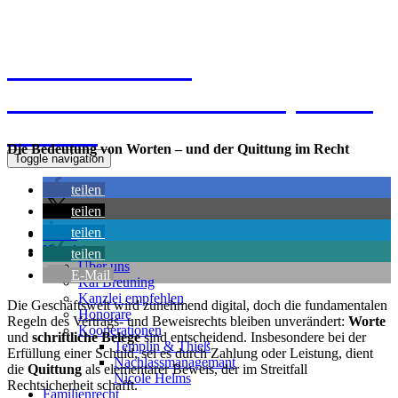
Kanzlei Breuning
Ernst-Mantius-Straße 30, 21079
Hamburg
Die Bedeutung von Worten – und der Quittung im Recht
Toggle navigation
teilen
teilen
teilen
Home
Kanzlei
teilen
Über uns
E-Mail
Kai Breuning
Kanzlei empfehlen
Die Geschäftswelt wird zunehmend digital, doch die fundamentalen
Honorare
Regeln des Vertrags- und Beweisrechts bleiben unverändert:
Worte
Kooperationen
und
schriftliche Belege
sind entscheidend. Insbesondere bei der
Templin & Thieß
Erfüllung einer Schuld, sei es durch Zahlung oder Leistung, dient
Nachlassmanagemant
die
Quittung
als elementarer Beweis, der im Streitfall
Nicole Helms
Rechtsicherheit schafft.
Familienrecht