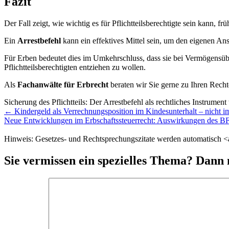
Fazit
Der Fall zeigt, wie wichtig es für Pflichtteilsberechtigte sein kann, früh
Ein
Arrestbefehl
kann ein effektives Mittel sein, um den eigenen Ans
Für Erben bedeutet dies im Umkehrschluss, dass sie bei Vermögensüb
Pflichtteilsberechtigten entziehen zu wollen.
Als
Fachanwälte für Erbrecht
beraten wir Sie gerne zu Ihren Rechten
Sicherung des Pflichtteils: Der Arrestbefehl als rechtliches Instrument
Weitere
←
Kindergeld als Verrechnungsposition im Kindesunterhalt – nicht im
Meldungen
Neue Entwicklungen im Erbschaftssteuerrecht: Auswirkungen des BF
Hinweis: Gesetzes- und Rechtsprechungszitate werden automatisch <a 
Sie vermissen ein spezielles Thema? Dann 