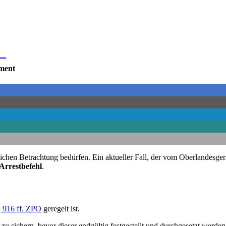
urg
ument
htlichen Betrachtung bedürfen. Ein aktueller Fall, der vom Oberlande
Arrestbefehl
.
 916 ff. ZPO
geregelt ist.
 zu sichern, bevor dieser endgültig festgestellt und durchgesetzt werde