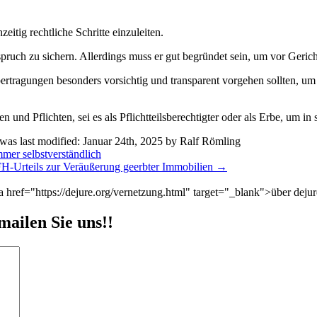
zeitig rechtliche Schritte einzuleiten.
pruch zu sichern. Allerdings muss er gut begründet sein, um vor Geric
ertragungen besonders vorsichtig und transparent vorgehen sollten, u
 und Pflichten, sei es als Pflichtteilsberechtigter oder als Erbe, um in 
was last modified:
Januar 24th, 2025
by
Ralf Römling
mer selbstverständlich
H-Urteils zur Veräußerung geerbter Immobilien
→
href="https://dejure.org/vernetzung.html" target="_blank">über dejur
mailen Sie uns!!