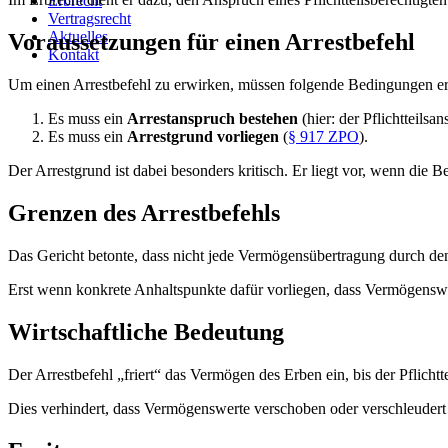
Erbrecht
Vertragsrecht
Aktuelles
Voraussetzungen für einen Arrestbefehl
Kontakt
Um einen Arrestbefehl zu erwirken, müssen folgende Bedingungen erfü
Es muss ein
Arrestanspruch
bestehen
(hier: der Pflichtteils
Es muss ein
Arrestgrund
vorliegen
(
§ 917 ZPO
).
Der Arrestgrund ist dabei besonders kritisch. Er liegt vor, wenn die B
Grenzen des Arrestbefehls
Das Gericht betonte, dass nicht jede Vermögensübertragung durch den
Erst wenn konkrete Anhaltspunkte dafür vorliegen, dass Vermögenswer
Wirtschaftliche Bedeutung
Der Arrestbefehl „friert“ das Vermögen des Erben ein, bis der Pflichtte
Dies verhindert, dass Vermögenswerte verschoben oder verschleudert w