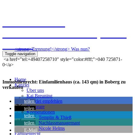
Kanzlei Breuning
Ernst-Mantius-Straße 30, 21079
Hamburg
<strong>Trennung!</strong> Was nun?
Toggle navigation
<a href="tel:+49407258710" style="color:#fff;">040 725871-
0</a>
Home
Immobilienrecht: Einfamilienhaus (ca. 143 qm) in Boberg zu
Kanzlei
verkaufen
Über uns
Kai Breuning
teilen
Kanzlei empfehlen
Honorare
teilen
Kooperationen
teilen
Templin & Thieß
teilen
Nachlassmanagemant
Nicole Helms
E-Mail
Familienrecht