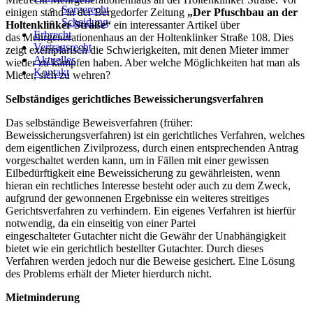
Sorgerecht
einigen stand in der Bergedorfer Zeitung
„Der Pfuschbau an der
Scheidung
Holtenklinker Straße“
ein interessanter Artikel über
Erbrecht
das Mehrgenerationenhaus an der Holtenklinker Straße 108. Dies
Vertragsrecht
zeigt exemplarisch die Schwierigkeiten, mit denen Mieter immer
Aktuelles
wieder zu kämpfen haben. Aber welche Möglichkeiten hat man als
Kontakt
Mieter, sich zu wehren?
Selbständiges gerichtliches Beweissicherungsverfahren
Das selbständige Beweisverfahren (früher:
Beweissicherungsverfahren) ist ein gerichtliches Verfahren, welches
dem eigentlichen Zivilprozess, durch einen entsprechenden Antrag
vorgeschaltet werden kann, um in Fällen mit einer gewissen
Eilbedürftigkeit eine Beweissicherung zu gewährleisten, wenn
hieran ein rechtliches Interesse besteht oder auch zu dem Zweck,
aufgrund der gewonnenen Ergebnisse ein weiteres streitiges
Gerichtsverfahren zu verhindern. Ein eigenes Verfahren ist hierfür
notwendig, da ein einseitig von einer Partei
eingeschalteter Gutachter nicht die Gewähr der Unabhängigkeit
bietet wie ein gerichtlich bestellter Gutachter. Durch dieses
Verfahren werden jedoch nur die Beweise gesichert. Eine Lösung
des Problems erhält der Mieter hierdurch nicht.
Mietminderung