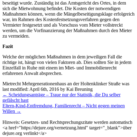
beseitigt wurde. Zuständig ist das Amtsgericht des Ortes, in dem
sich die Mietwohnung befindet. Die Kosten der notwendigen
Maßnahmen können, wenn die Mängelbeseitigungsklage erfolgreich
war, im Rahmen des Kostenfestsetzungsverfahren gegen den
Vermieter festgesetzt und als Vorschuss vom Mieter vollstreckt
werden, um die Vorfinanzierung der Maßnahmen durch den Mieter
zu vermeiden.
Fazit
Welche der möglichen Maßnahmen in dem jeweiligen Fall die
richtige ist, hängt von vielen Faktoren ab. Dies sollten Sie in jedem
Einzelfall in Ruhe mit einem im Miet- und Immobilienrecht
erfahrenen Anwalt absprechen.
Mietrecht Mehrgenerationenhaus an der Holtenklinker Straße
was
last modified:
April 6th, 2016
by
Kai Breuning
Weitere
←
Scheidungsanträge – Traue nur der Statistik, die Du selber
Meldungen
gefälscht hast
Eltern-Kind-Entfremdung, Familienrecht – Nicht gegen meinen
Willen
→
Hinweis: Gesetzes- und Rechtsprechungszitate werden automatisch
<a href="https://dejure.org/vernetzung.html" target="_blank">über
dejure.org verlinkt</a>