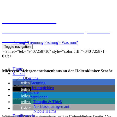
Kanzlei Breuning
Ernst-Mantius-Straße 30, 21079
Hamburg
<strong>Trennung!</strong> Was nun?
Toggle navigation
<a href="tel:+49407258710" style="color:#fff;">040 725871-
0</a>
Home
Mietrecht Mehrgenerationenhaus an der Holtenklinker Straße
Kanzlei
Über uns
teilen
Kai Breuning
Kanzlei empfehlen
teilen
Honorare
teilen
Kooperationen
teilen
Templin & Thieß
Nachlassmanagemant
E-Mail
Nicole Helms
Familienrecht
Mietrecht Mehrgenerationenhaus an der Holtenklinker Straße. Vor