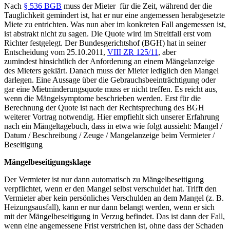
Nach
§ 536 BGB
muss der Mieter für die Zeit, während der die
Tauglichkeit gemindert ist, hat er nur eine angemessen herabgesetzte
Miete zu entrichten. Was nun aber im konkreten Fall angemessen ist,
ist abstrakt nicht zu sagen. Die Quote wird im Streitfall erst vom
Richter festgelegt. Der Bundesgerichtshof (BGH) hat in seiner
Entscheidung vom 25.10.2011,
VIII ZR 125/11
, aber
zumindest hinsichtlich der Anforderung an einem Mängelanzeige
des Mieters geklärt. Danach muss der Mieter lediglich den Mangel
darlegen. Eine Aussage über die Gebrauchsbeeinträchtigung oder
gar eine Mietminderungsquote muss er nicht treffen. Es reicht aus,
wenn die Mängelsymptome beschrieben werden. Erst für die
Berechnung der Quote ist nach der Rechtsprechung des BGH
weiterer Vortrag notwendig. Hier empfiehlt sich unserer Erfahrung
nach ein Mängeltagebuch, dass in etwa wie folgt aussieht: Mangel /
Datum / Beschreibung / Zeuge / Mangelanzeige beim Vermieter /
Beseitigung
Mängelbeseitigungsklage
Der Vermieter ist nur dann automatisch zu Mängelbeseitigung
verpflichtet, wenn er den Mangel selbst verschuldet hat. Trifft den
Vermieter aber kein persönliches Verschulden an dem Mangel (z. B.
Heizungsausfall), kann er nur dann belangt werden, wenn er sich
mit der Mängelbeseitigung in Verzug befindet. Das ist dann der Fall,
wenn eine angemessene Frist verstrichen ist, ohne dass der Schaden