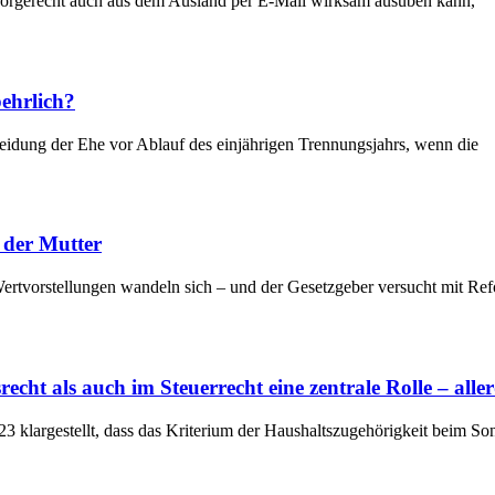
in Sorgerecht auch aus dem Ausland per E-Mail wirksam ausüben kann,
ehrlich?
idung der Ehe vor Ablauf des einjährigen Trennungsjahrs, wenn die
der Mutter
he Wertvorstellungen wandeln sich – und der Gesetzgeber versucht mit 
cht als auch im Steuerrecht eine zentrale Rolle – alle
23 klargestellt, dass das Kriterium der Haushaltszugehörigkeit beim 