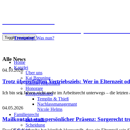
Kanzlei Breuning
Ernst-Mantius-Straße 30, 21079 Hamb
Toggle navigation
Trennung!
Was nun?
040 725871-0
Alle News
Home
Kanzlei
04.10.2026
Über uns
Kai Breuning
Trotz übererfüllten Vertriebsziels: Wer in Elternzeit 
Kanzlei empfehlen
Honorare
Ich bin seit Jahren nicht mehr im Arbeitsrecht unterwegs – die letz
Kooperationen
Templin & Thieß
Nachlassmanagemant
04.05.2026
Nicole Helms
Familienrecht
Mailkontakt statt persönlicher Präsenz: Sorgerecht t
Sorgerecht
Scheidung