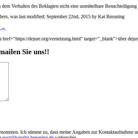
n dem Verhalten des Beklagten nicht eine unmittelbare Benachteiligung d
bers.
was last modified:
September 22nd, 2015
by
Kai Breuning
t
→
href="https://dejure.org/vernetzung.html" target="_blank">über dejur
mailen Sie uns!!
enommen. Ich stimme zu, dass meine Angaben zur Kontaktaufnahme und
an
post@kanzlei-breuning.de
widerrufen.