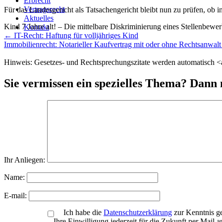
Erbrecht
Vertragsrecht
Für das Landesgericht als Tatsachengericht bleibt nun zu prüfen, ob i
Aktuelles
Kind 7 Jahre alt! – Die mittelbare Diskriminierung eines Stellenbewer
Kontakt
Weitere
←
IT-Recht: Haftung für volljähriges Kind
Meldungen
Immobilienrecht: Notarieller Kaufvertrag mit oder ohne Rechtsanwal
Hinweis: Gesetzes- und Rechtsprechungszitate werden automatisch <a 
Sie vermissen ein spezielles Thema? Dann 
Ihr Anliegen:
Name:
E-mail:
Ich habe die
Datenschutzerklärung
zur Kenntnis g
Ihre Einwilligung jederzeit für die Zukunft per Mail 