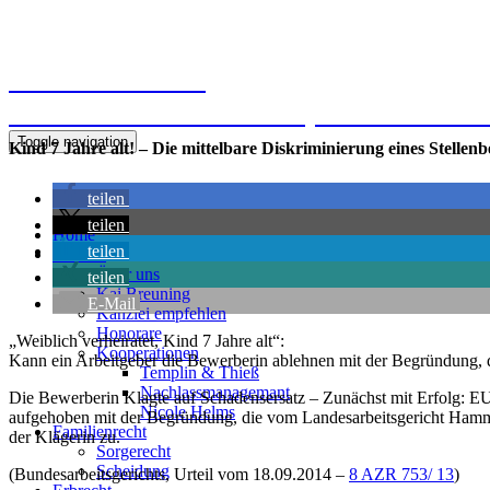
Kanzlei Breuning
Ernst-Mantius-Straße 30, 21079 Hamb
Toggle navigation
Kind 7 Jahre alt! – Die mittelbare Diskriminierung eines Stellen
teilen
teilen
Home
teilen
Kanzlei
Über uns
teilen
Kai Breuning
E-Mail
Kanzlei empfehlen
Honorare
„Weiblich verheiratet, Kind 7 Jahre alt“:
Kooperationen
Kann ein Arbeitgeber die Bewerberin ablehnen mit der Begründung, das
Templin & Thieß
Nachlassmanagemant
Die Bewerberin Klagte auf Schadensersatz – Zunächst mit Erfolg: E
Nicole Helms
aufgehoben mit der Begründung, die vom Landesarbeitsgericht Hamm h
Familienrecht
der Klägerin zu.
Sorgerecht
Scheidung
(Bundesarbeitsgerichts, Urteil vom 18.09.2014 –
8 AZR 753/ 13
)