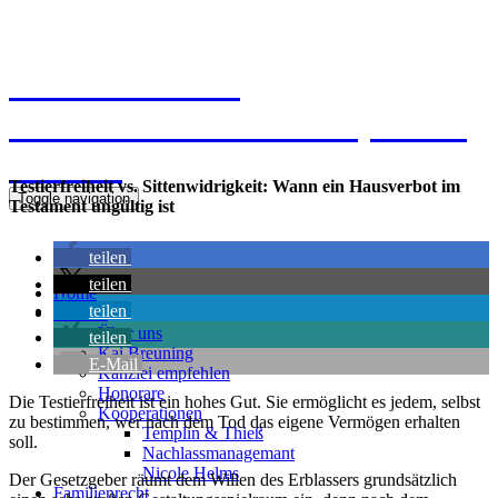
Kanzlei Breuning
Ernst-Mantius-Straße 30, 21079
Hamburg
Testierfreiheit vs. Sittenwidrigkeit: Wann ein Hausverbot im
Toggle navigation
Testament ungültig ist
teilen
teilen
Home
teilen
Kanzlei
Über uns
teilen
Kai Breuning
E-Mail
Kanzlei empfehlen
Honorare
Die Testierfreiheit ist ein hohes Gut. Sie ermöglicht es jedem, selbst
Kooperationen
zu bestimmen, wer nach dem Tod das eigene Vermögen erhalten
Templin & Thieß
soll.
Nachlassmanagemant
Nicole Helms
Der Gesetzgeber räumt dem Willen des Erblassers grundsätzlich
Familienrecht