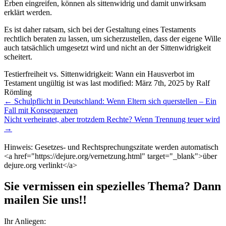
Erben eingreifen, können als sittenwidrig und damit unwirksam
erklärt werden.
Es ist daher ratsam, sich bei der Gestaltung eines Testaments
rechtlich beraten zu lassen, um sicherzustellen, dass der eigene Wille
auch tatsächlich umgesetzt wird und nicht an der Sittenwidrigkeit
scheitert.
Testierfreiheit vs. Sittenwidrigkeit: Wann ein Hausverbot im
Testament ungültig ist
was last modified:
März 7th, 2025
by
Ralf
Römling
Weitere
←
Schulpflicht in Deutschland: Wenn Eltern sich querstellen – Ein
Meldungen
Fall mit Konsequenzen
Nicht verheiratet, aber trotzdem Rechte? Wenn Trennung teuer wird
→
Hinweis: Gesetzes- und Rechtsprechungszitate werden automatisch
<a href="https://dejure.org/vernetzung.html" target="_blank">über
dejure.org verlinkt</a>
Sie vermissen ein spezielles Thema? Dann
mailen Sie uns!!
Ihr Anliegen: