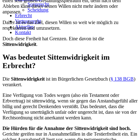
einen sehr großen Gestaltungsspielraum ein, denn nach dem
Sorgerecht
Ableben kann dieser seinen Willen nicht mehr ändern oder
Scheidung
anpassen.
Erbrecht
Vertragsrecht
Daher ist es das Ziel, diesen Willen so weit wie möglich zu
Aktuelles
respektieren und umzusetzen.
Kontakt
Doch diese Freiheit hat Grenzen. Eine davon ist die
Sittenwidrigkeit
.
Was bedeutet Sittenwidrigkeit im
Erbrecht?
Die
Sittenwidrigkeit
ist im Bürgerlichen Gesetzbuch (
§ 138 BGB
)
verankert.
Eine Verfügung von Todes wegen (also ein Testament oder
Erbvertrag) ist sittenwidrig, wenn sie gegen das Anstandsgefühl aller
billig und gerecht Denkenden verstößt. Das bedeutet, dass die
Verfügung so unerträglich unfair oder ungerecht ist, dass sie von der
Rechtsordnung nicht anerkannt werden kann.
Die Hürden für die Annahme der Sittenwidrigkeit sind hoch.
Gerichte greifen nur in Ausnahmefällen in die Testierfreiheit ein. Ein
solcher Ausnahmefall liegt vor, wenn die testamentarische