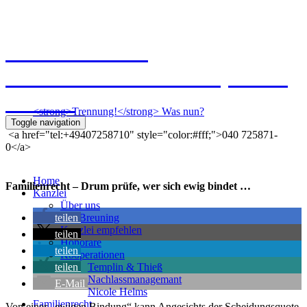
Kanzlei Breuning
Ernst-Mantius-Straße 30, 21079
Hamburg
<strong>Trennung!</strong> Was nun?
Toggle navigation
<a href="tel:+49407258710" style="color:#fff;">040 725871-
0</a>
Home
Familienrecht – Drum prüfe, wer sich ewig bindet …
Kanzlei
Über uns
teilen
Kai Breuning
Kanzlei empfehlen
teilen
Honorare
teilen
Kooperationen
teilen
Templin & Thieß
Nachlassmanagemant
E-Mail
Nicole Helms
Familienrecht
Von einer „ewigen Bindung“ kann Angesichts der Scheidungsquote