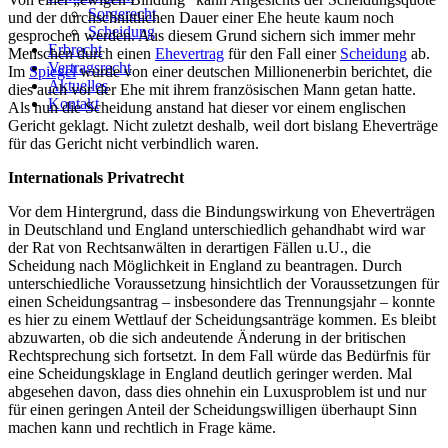
Sorgerecht
und der durchschnittlichen Dauer einer Ehe heute kaum noch
Scheidung
gesprochen werden. Aus diesem Grund sichern sich immer mehr
Erbrecht
Menschen durch einen
Ehevertrag
für den Fall einer
Scheidung
ab.
Vertragsrecht
Im
Spiegel
wurde von einer deutschen Millionenerbin berichtet, die
Aktuelles
dies auch vor der Ehe mit ihrem französischen Mann getan hatte.
Kontakt
Als nun die Scheidung anstand hat dieser vor einem englischen
Gericht geklagt. Nicht zuletzt deshalb, weil dort bislang Eheverträge
für das Gericht nicht verbindlich waren.
Internationals Privatrecht
Vor dem Hintergrund, dass die Bindungswirkung von Eheverträgen
in Deutschland und England unterschiedlich gehandhabt wird war
der Rat von Rechtsanwälten in derartigen Fällen u.U., die
Scheidung nach Möglichkeit in England zu beantragen. Durch
unterschiedliche Voraussetzung hinsichtlich der Voraussetzungen für
einen Scheidungsantrag – insbesondere das Trennungsjahr – konnte
es hier zu einem Wettlauf der Scheidungsanträge kommen. Es bleibt
abzuwarten, ob die sich andeutende Änderung in der britischen
Rechtsprechung sich fortsetzt. In dem Fall würde das Bedürfnis für
eine Scheidungsklage in England deutlich geringer werden. Mal
abgesehen davon, dass dies ohnehin ein Luxusproblem ist und nur
für einen geringen Anteil der Scheidungswilligen überhaupt Sinn
machen kann und rechtlich in Frage käme.