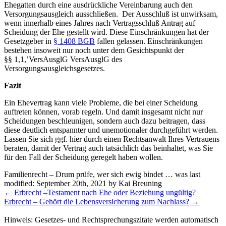
Ehegatten durch eine ausdrückliche Vereinbarung auch den
Versorgungsausgleich ausschließen. Der Ausschluß ist unwirksam,
wenn innerhalb eines Jahres nach Vertragsschluß Antrag auf
Scheidung der Ehe gestellt wird. Diese Einschränkungen hat der
Gesetzgeber in
§ 1408 BGB
fallen gelassen. Einschränkungen
bestehen insoweit nur noch unter dem Gesichtspunkt der
§§ 1,1,’VersAusglG VersAusglG des
Versorgungsausgleichsgesetzes.
Fazit
Ein Ehevertrag kann viele Probleme, die bei einer Scheidung
auftreten können, vorab regeln. Und damit insgesamt nicht nur
Scheidungen beschleunigen, sondern auch dazu beitragen, dass
diese deutlich entspannter und unemotionaler durchgeführt werden.
Lassen Sie sich ggf. hier durch einen Rechtsanwalt Ihres Vertrauens
beraten, damit der Vertrag auch tatsächlich das beinhaltet, was Sie
für den Fall der Scheidung geregelt haben wollen.
Familienrecht – Drum prüfe, wer sich ewig bindet …
was last
modified:
September 20th, 2021
by
Kai Breuning
Weitere
←
Erbrecht –Testament nach Ehe oder Beziehung ungültig?
Meldungen
Erbrecht – Gehört die Lebensversicherung zum Nachlass?
→
Hinweis: Gesetzes- und Rechtsprechungszitate werden automatisch