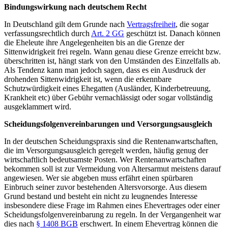
Bindungswirkung nach deutschem Recht
In Deutschland gilt dem Grunde nach
Vertragsfreiheit
, die sogar
verfassungsrechtlich durch
Art. 2 GG
geschützt ist. Danach können
die Eheleute ihre Angelegenheiten bis an die Grenze der
Sittenwidrigkeit frei regeln. Wann genau diese Grenze erreicht bzw.
überschritten ist, hängt stark von den Umständen des Einzelfalls ab.
Als Tendenz kann man jedoch sagen, dass es ein Ausdruck der
drohenden Sittenwidrigkeit ist, wenn die erkennbare
Schutzwürdigkeit eines Ehegatten (Ausländer, Kinderbetreuung,
Krankheit etc) über Gebühr vernachlässigt oder sogar vollständig
ausgeklammert wird.
Scheidungsfolgenvereinbarungen und Versorgungsausgleich
In der deutschen Scheidungspraxis sind die Rentenanwartschaften,
die im Versorgungsausgleich geregelt werden, häufig genug der
wirtschaftlich bedeutsamste Posten. Wer Rentenanwartschaften
bekommen soll ist zur Vermeidung von Altersarmut meistens darauf
angewiesen. Wer sie abgeben muss erfährt einen spürbaren
Einbruch seiner zuvor bestehenden Altersvorsorge. Aus diesem
Grund bestand und besteht ein nicht zu leugnendes Interesse
insbesondere diese Frage im Rahmen eines Ehevertrages oder einer
Scheidungsfolgenvereinbarung zu regeln. In der Vergangenheit war
dies nach
§ 1408 BGB
erschwert. In einem Ehevertrag können die