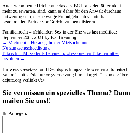
Auch wenn heute Urteile wie das des BGH aus den 60´er nicht
mehr zu erwarten. sind, kann es daher für den Anwalt durchaus
notwendig sein, dass etwaige Fremdgehen des Unterhalt
begehrenden Partner vor Gericht zu thematisieren.
Familienrecht – (fehlender) Sex in der Ehe
was last modified:
September 20th, 2021
by
Kai Breuning
Weitere
←
Mietrecht – Herausgabe der Mietsache und
Meldungen
Nutzungsentschaedigung
Erbrecht – Muss der Erbe einen professionellen Erbenermittler
bezahlen
→
Hinweis: Gesetzes- und Rechtsprechungszitate werden automatisch
<a href="https://dejure.org/vernetzung.html" target="_blank">über
dejure.org verlinkt</a>
Sie vermissen ein spezielles Thema? Dann
mailen Sie uns!!
Ihr Anliegen: