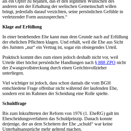
als ein Opfer zu bejahen, das er den legitimen Wünschen des
anderen um der Erhaltung der seelischen Gemeinschaft willen
bringt, jedenfalls darauf verzichten, seine persönlichen Gefühle in
verletzender Form auszusprechen.“
Klage auf Erfüllung
In einer bestehenden Ehe kann man dem Grunde nach auf Erfüllung
der ehelichen Pflichten klagen. Und erhält, weil die Ehe aus Sicht
des Juristen „nur“ ein Vertrag ist, sogar ein obsiegendes Urteil.
Praktisch kommt dies zum einen jedoch deshalb nicht vor, weil
Urteile über höchst persönliche Handlungen nach
§ 888 ZPO
nicht
der Zwangsvollstreckung durch einen Gerichtsvollzieher
unterliegen.
Viel wichtiger ist jedoch, dass schon damals die vom BGH
entschiedene Frage offenbar nicht während der laufenden Ehe,
sondern erst im Rahmen der Scheidung eine Rolle spielte.
Schuldfrage
Bis zum Inkrafttreten der Reform von 1976 (1. EheRG) galt im
Ehescheidungsverfahren das Schuldprinzip. Danach konnte
derjenige, der an dem Scheitern der Ehe „schuld“ war keine
Unterhaltsansprüche mehr geltend machen.