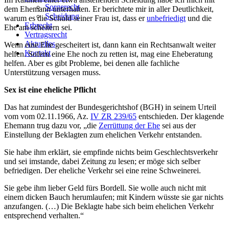
Sorgerecht
dem Ehemann unterhalten. Er berichtete mir in aller Deutlichkeit,
Scheidung
warum es die Schuld seiner Frau ist, dass er
unbefriedigt
und die
Erbrecht
Ehe am scheitern sei.
Vertragsrecht
Aktuelles
Wenn eine Ehe gescheitert ist, dann kann ein Rechtsanwalt weiter
Kontakt
helfen. Sofern eine Ehe noch zu retten ist, mag eine Eheberatung
helfen. Aber es gibt Probleme, bei denen alle fachliche
Unterstützung versagen muss.
Sex ist eine eheliche Pflicht
Das hat zumindest der Bundesgerichtshof (BGH) in seinem Urteil
vom vom 02.11.1966, Az.
IV ZR 239/65
entschieden. Der klagende
Ehemann trug dazu vor, „die
Zerrüttung der Ehe
sei aus der
Einstellung der Beklagten zum ehelichen Verkehr entstanden.
Sie habe ihm erklärt, sie empfinde nichts beim Geschlechtsverkehr
und sei imstande, dabei Zeitung zu lesen; er möge sich selber
befriedigen. Der eheliche Verkehr sei eine reine Schweinerei.
Sie gebe ihm lieber Geld fürs Bordell. Sie wolle auch nicht mit
einem dicken Bauch herumlaufen; mit Kindern wüsste sie gar nichts
anzufangen. (…) Die Beklagte habe sich beim ehelichen Verkehr
entsprechend verhalten.“