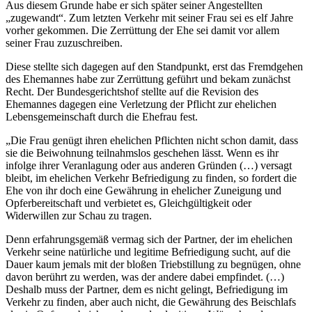
Aus diesem Grunde habe er sich später seiner Angestellten
„zugewandt“. Zum letzten Verkehr mit seiner Frau sei es elf Jahre
vorher gekommen. Die Zerrüttung der Ehe sei damit vor allem
seiner Frau zuzuschreiben.
Diese stellte sich dagegen auf den Standpunkt, erst das Fremdgehen
des Ehemannes habe zur Zerrüttung geführt und bekam zunächst
Recht. Der Bundesgerichtshof stellte auf die Revision des
Ehemannes dagegen eine Verletzung der Pflicht zur ehelichen
Lebensgemeinschaft durch die Ehefrau fest.
„Die Frau genügt ihren ehelichen Pflichten nicht schon damit, dass
sie die Beiwohnung teilnahmslos geschehen lässt. Wenn es ihr
infolge ihrer Veranlagung oder aus anderen Gründen (…) versagt
bleibt, im ehelichen Verkehr Befriedigung zu finden, so fordert die
Ehe von ihr doch eine Gewährung in ehelicher Zuneigung und
Opferbereitschaft und verbietet es, Gleichgültigkeit oder
Widerwillen zur Schau zu tragen.
Denn erfahrungsgemäß vermag sich der Partner, der im ehelichen
Verkehr seine natürliche und legitime Befriedigung sucht, auf die
Dauer kaum jemals mit der bloßen Triebstillung zu begnügen, ohne
davon berührt zu werden, was der andere dabei empfindet. (…)
Deshalb muss der Partner, dem es nicht gelingt, Befriedigung im
Verkehr zu finden, aber auch nicht, die Gewährung des Beischlafs