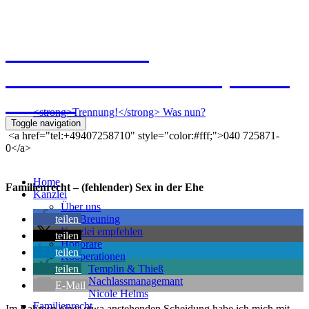
Kanzlei Breuning
Ernst-Mantius-Straße 30, 21079
Hamburg
<strong>Trennung!</strong> Was nun?
Toggle navigation
<a href="tel:+49407258710" style="color:#fff;">040 725871-
0</a>
Home
Familienrecht – (fehlender) Sex in der Ehe
Kanzlei
Über uns
teilen
Kai Breuning
Kanzlei empfehlen
teilen
Honorare
teilen
Kooperationen
teilen
Templin & Thieß
Nachlassmanagemant
E-Mail
Nicole Helms
Familienrecht
Im Rahmen einer etwa anstehenden Scheidung habe ich mich mit