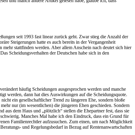
sen und manch andere Artikel gelesen habe, glaube ich, dass
ungen seit 1993 fast linear zurück geht. Zwar stieg die Anzahl der
äre Steigerungen hatte es auch bereits in der Vergangenheit
 mehr stattfinden werden. Aber allem Anschein nach deutet sich hier
r. Das Scheidungsverhalten der Deutschen habe sich in den
 unverändert häufig Scheidungen ausgesprochen werden und manche
htigt werden, dann hat dies Auswirkungen auf die Scheidungsquote.
nicht ein gesellschaftlicher Trend zu längeren Ehe, sondern bloße
ht mehr nur (im wesentlichen) die jüngeren Ehen geschieden. Sondern
d aus dem Haus und „plötzlich“ stellen die Ehepartner fest, dass sie
l schwierig. Manches Mal habe ich den Eindruck, dass ein Grund für
ahrenen Familienrechtler aufzusuchen. Zum einen, um nach Möglichkeit
er Beratungs- und Regelungsbedarf in Bezug auf Rentenanwartschaften