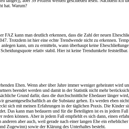
n länger]], aber 39 Prozent werden geschieden lesen. Nachdem ich die
scht hat. Warum?
er FAZ kann man deutlich erkennen, dass die Zahl der neuen Eheschließ
7. Trotzdem ist hier eine echte Trendwende nicht zu erkennen. Tempor
 anlegen kann, um zu ermitteln, wann überhaupt keine Eheschließungen
 Scheidungsquote relativ stabil. Hier ist keine Trendumkehr feststellba
estehenden Ehen. Wenn aber über Jahre immer weniger geheiratet wird
tners beendet werden und damit in der Statistik nicht mehr berücksic
ächliche Grund dafür, dass die durchschnittliche Ehedauer länger wird, 
 wir gesamtgesellschaftlich an die Substanz gehen. Es werden eben nic
ckt sich mit meinen Erfahrungen in der täglichen Praxis. Die Kinder sin
t. Das kann man bedauern und für die Beteiligten ist es in jedem Fal
r reden können. Aber in jedem Fall empfiehlt es sich dann, einen erf
 anderen aber auch, weil gerade nach einer langen Ehe ein erheblich
und Zugewinn) sowie der Klärung des Unterhaltes besteht.