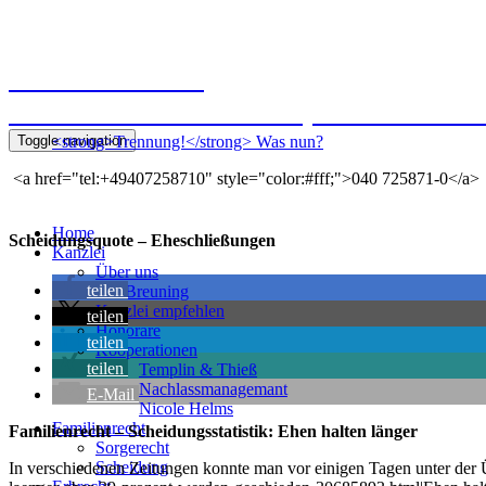
Kanzlei Breuning
Ernst-Mantius-Straße 30, 21079 Hamb
Toggle navigation
<strong>Trennung!</strong> Was nun?
<a href="tel:+49407258710" style="color:#fff;">040 725871-0</a>
Home
Scheidungsquote – Eheschließungen
Kanzlei
Über uns
teilen
Kai Breuning
Kanzlei empfehlen
teilen
Honorare
teilen
Kooperationen
teilen
Templin & Thieß
Nachlassmanagemant
E-Mail
Nicole Helms
Familienrecht
Familienrecht – Scheidungsstatistik: Ehen halten länger
Sorgerecht
Scheidung
In verschiedenen Zeitungen konnte man vor einigen Tagen unter der Üb