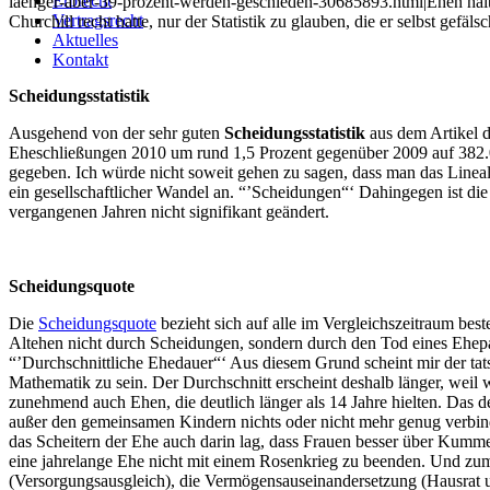
Erbrecht
laenger-aber-39-prozent-werden-geschieden-30685893.html|Ehen halte
Vertragsrecht
Churchill recht hatte, nur der Statistik zu glauben, die er selbst gefäl
Aktuelles
Kontakt
Scheidungsstatistik
Ausgehend von der sehr guten
Scheidungsstatistik
aus dem Artikel d
Eheschließungen 2010 um rund 1,5 Prozent gegenüber 2009 auf 382.04
gegeben. Ich würde nicht soweit gehen zu sagen, dass man das Lineal
ein gesellschaftlicher Wandel an. “’Scheidungen“‘ Dahingegen ist die
vergangenen Jahren nicht signifikant geändert.
Scheidungsquote
Die
Scheidungsquote
bezieht sich auf alle im Vergleichszeitraum b
Altehen nicht durch Scheidungen, sondern durch den Tod eines Ehepar
“’Durchschnittliche Ehedauer“‘ Aus diesem Grund scheint mir der tats
Mathematik zu sein. Der Durchschnitt erscheint deshalb länger, weil
zunehmend auch Ehen, die deutlich länger als 14 Jahre hielten. Das de
außer den gemeinsamen Kindern nichts oder nicht mehr genug verbinde
das Scheitern der Ehe auch darin lag, dass Frauen besser über Kumme
eine jahrelange Ehe nicht mit einem Rosenkrieg zu beenden. Und zum
(Versorgungsausgleich), die Vermögensauseinandersetzung (Hausrat 