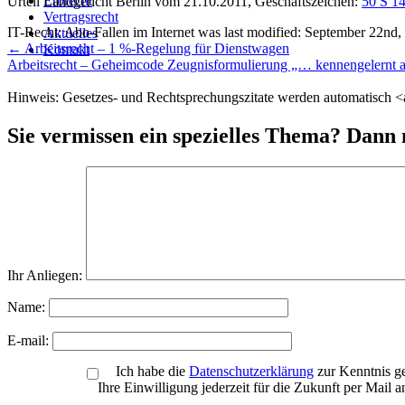
Erbrecht
Urteil Landgericht Berlin vom 21.10.2011, Geschäftszeichen:
50 S 1
Vertragsrecht
IT-Recht: Abo-Fallen im Internet
was last modified:
September 22nd,
Aktuelles
Weitere
←
Arbeitsrecht – 1 %-Regelung für Dienstwagen
Kontakt
Meldungen
Arbeitsrecht – Geheimcode Zeugnisformulierung „… kennengelernt
Hinweis: Gesetzes- und Rechtsprechungszitate werden automatisch <a 
Sie vermissen ein spezielles Thema? Dann 
Ihr Anliegen:
Name:
E-mail:
Ich habe die
Datenschutzerklärung
zur Kenntnis g
Ihre Einwilligung jederzeit für die Zukunft per Mail 