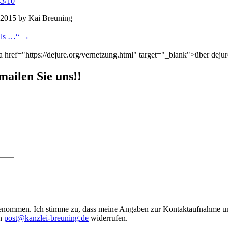
43/10
 2015
by
Kai Breuning
 als …“
→
href="https://dejure.org/vernetzung.html" target="_blank">über dejur
mailen Sie uns!!
enommen. Ich stimme zu, dass meine Angaben zur Kontaktaufnahme und
an
post@kanzlei-breuning.de
widerrufen.