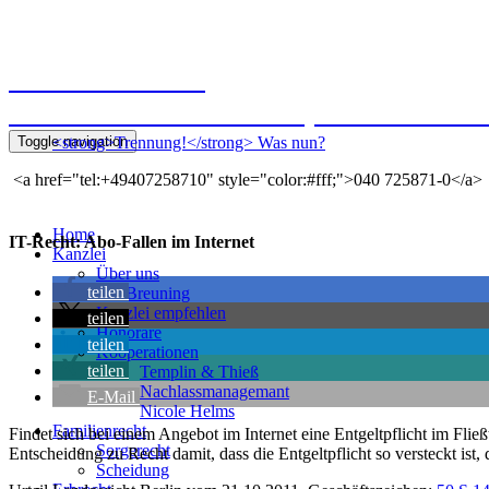
Kanzlei Breuning
Ernst-Mantius-Straße 30, 21079 Hamb
Toggle navigation
<strong>Trennung!</strong> Was nun?
<a href="tel:+49407258710" style="color:#fff;">040 725871-0</a>
Home
IT-Recht: Abo-Fallen im Internet
Kanzlei
Über uns
teilen
Kai Breuning
Kanzlei empfehlen
teilen
Honorare
teilen
Kooperationen
teilen
Templin & Thieß
Nachlassmanagemant
E-Mail
Nicole Helms
Familienrecht
Findet sich bei einem Angebot im Internet eine Entgeltpflicht im Flie
Sorgerecht
Entscheidung zu Recht damit, dass die Entgeltpflicht so versteckt ist
Scheidung