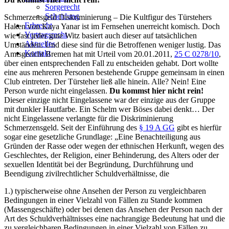
Sorgerecht
Scheidung
Schmerzensgeld Diskriminierung – Die Kultfigur des Türstehers
Erbrecht
Haken von Kaya Yanar ist im Fernsehen unerreicht komisch. Doch
Vertragsrecht
wie fast jeder gute Witz basiert auch dieser auf tatsächlichen
Aktuelles
Umständen. Und diese sind für die Betroffenen weniger lustig. Das
Kontakt
Amtsgericht Bremen hat mit Urteil vom 20.01.2011,
25 C 0278/10
,
über einen entsprechenden Fall zu entscheiden gehabt. Dort wollte
eine aus mehreren Personen bestehende Gruppe gemeinsam in einen
Club eintreten. Der Türsteher ließ alle hinein. Alle? Nein! Eine
Person wurde nicht eingelassen.
Du kommst hier nicht rein!
Dieser einzige nicht Eingelassene war der einzige aus der Gruppe
mit dunkler Hautfarbe. Ein Schelm wer Böses dabei denkt… Der
nicht Eingelassene verlangte für die Diskriminierung
Schmerzensgeld. Seit der Einführung des
§ 19 A GG
gibt es hierfür
sogar eine gesetzliche Grundlage: „Eine Benachteiligung aus
Gründen der Rasse oder wegen der ethnischen Herkunft, wegen des
Geschlechtes, der Religion, einer Behinderung, des Alters oder der
sexuellen Identität bei der Begründung, Durchführung und
Beendigung zivilrechtlicher Schuldverhältnisse, die
1.) typischerweise ohne Ansehen der Person zu vergleichbaren
Bedingungen in einer Vielzahl von Fällen zu Stande kommen
(Massengeschäfte) oder bei denen das Ansehen der Person nach der
Art des Schuldverhältnisses eine nachrangige Bedeutung hat und die
zu vergleichbaren Bedingungen in einer Vielzahl von Fällen zu