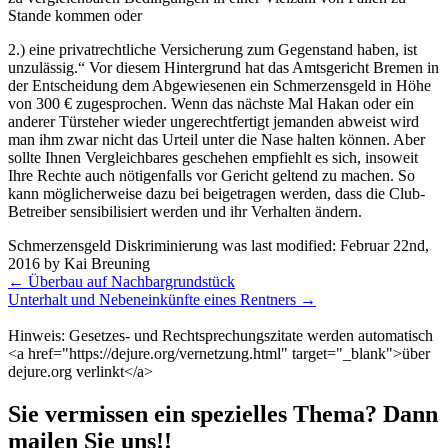
Stande kommen oder
2.) eine privatrechtliche Versicherung zum Gegenstand haben, ist
unzulässig.“ Vor diesem Hintergrund hat das Amtsgericht Bremen in
der Entscheidung dem Abgewiesenen ein Schmerzensgeld in Höhe
von 300 € zugesprochen. Wenn das nächste Mal Hakan oder ein
anderer Türsteher wieder ungerechtfertigt jemanden abweist wird
man ihm zwar nicht das Urteil unter die Nase halten können. Aber
sollte Ihnen Vergleichbares geschehen empfiehlt es sich, insoweit
Ihre Rechte auch nötigenfalls vor Gericht geltend zu machen. So
kann möglicherweise dazu bei beigetragen werden, dass die Club-
Betreiber sensibilisiert werden und ihr Verhalten ändern.
Schmerzensgeld Diskriminierung
was last modified:
Februar 22nd,
2016
by
Kai Breuning
Weitere
←
Überbau auf Nachbargrundstück
Meldungen
Unterhalt und Nebeneinkünfte eines Rentners
→
Hinweis: Gesetzes- und Rechtsprechungszitate werden automatisch
<a href="https://dejure.org/vernetzung.html" target="_blank">über
dejure.org verlinkt</a>
Sie vermissen ein spezielles Thema? Dann
mailen Sie uns!!