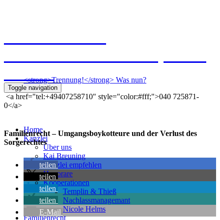
Kanzlei Breuning
Ernst-Mantius-Straße 30, 21079
Hamburg
<strong>Trennung!</strong> Was nun?
Toggle navigation
<a href="tel:+49407258710" style="color:#fff;">040 725871-
0</a>
Home
Familienrecht – Umgangsboykotteure und der Verlust des
Kanzlei
Sorgerechtes
Über uns
Kai Breuning
teilen
Kanzlei empfehlen
Honorare
teilen
Kooperationen
teilen
Templin & Thieß
teilen
Nachlassmanagemant
Nicole Helms
E-Mail
Familienrecht