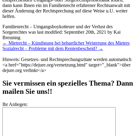
dann kann Ihnen ein im Familienrecht erfahrener Rechtsanwalt mit
dieser Änderung der Rechtsprechung auf diese Weise u.U. weiter
helfen.
Familienrecht – Umgangsboykotteure und der Verlust des
Sorgerechtes
was last modified:
September 20th, 2021
by
Kai
Breuning
Weitere
←
Mietrecht – Kündigung bei beharrlicher Weigerung des Mieters
Meldungen
Sozialrecht – Probleme mit dem Rentenbescheid?
→
Hinweis: Gesetzes- und Rechtsprechungszitate werden automatisch
<a href="https://dejure.org/vernetzung.html" target="_blank">über
dejure.org verlinkt</a>
Sie vermissen ein spezielles Thema? Dann
mailen Sie uns!!
Ihr Anliegen: