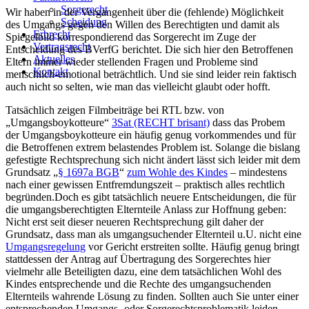
Sorgerecht
Wir haben in der Vergangenheit über die (fehlende) Möglichkeit
Scheidung
des Umgangs gegen den Willen des Berechtigten und damit als
Erbrecht
Spiegelbild korrespondierend das Sorgerecht im Zuge der
Vertragsrecht
Entscheidung des BVerfG berichtet. Die sich hier den Betroffenen
Aktuelles
Eltern immer wieder stellenden Fragen und Probleme sind
Kontakt
menschlich-emotional beträchtlich. Und sie sind leider rein faktisch
auch nicht so selten, wie man das vielleicht glaubt oder hofft.
Tatsächlich zeigen Filmbeiträge bei RTL bzw. von
„Umgangsboykotteure“
3Sat (RECHT brisant)
dass das Probem
der Umgangsboykotteure ein häufig genug vorkommendes und für
die Betroffenen extrem belastendes Problem ist. Solange die bislang
gefestigte Rechtsprechung sich nicht ändert lässt sich leider mit dem
Grundsatz „
§ 1697a BGB
“
zum Wohle des Kindes
– mindestens
nach einer gewissen Entfremdungszeit – praktisch alles rechtlich
begründen.Doch es gibt tatsächlich neuere Entscheidungen, die für
die umgangsberechtigten Elternteile Anlass zur Hoffnung geben:
Nicht erst seit dieser neueren Rechtsprechung gilt daher der
Grundsatz, dass man als umgangsuchender Elternteil u.U. nicht eine
Umgangsregelung
vor Gericht erstreiten sollte. Häufig genug bringt
stattdessen der Antrag auf Übertragung des Sorgerechtes hier
vielmehr alle Beteiligten dazu, eine dem tatsächlichen Wohl des
Kindes entsprechende und die Rechte des umgangsuchenden
Elternteils wahrende Lösung zu finden. Sollten auch Sie unter einer
entsprechenden Umgangs- oder Sorgerechtsproblematik leiden,