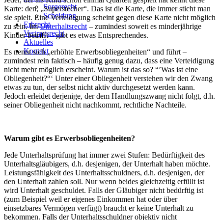
Sorgerecht
Karte: den, „Superstecher“. Das ist die Karte, die immer sticht man
Scheidung
sie spielt. Eine Verteidigung scheint gegen diese Karte nicht möglich
Erbrecht
zu sein. Im
Unterhaltsrecht
– zumindest soweit es minderjährige
Vertragsrecht
Kinder betrifft – gibt es etwas Entsprechendes.
Aktuelles
Kontakt
Es nennt sich „erhöhte Erwerbsobliegenheiten“ und führt –
zumindest rein faktisch – häufig genug dazu, dass eine Verteidigung
nicht mehr möglich erscheint. Warum ist das so? “’Was ist eine
Obliegenheit?“‘ Unter einer Obliegenheit verstehen wir den Zwang
etwas zu tun, der selbst nicht aktiv durchgesetzt werden kann.
Jedoch erleidet derjenige, der dem Handlungszwang nicht folgt, d.h.
seiner Obliegenheit nicht nachkommt, rechtliche Nachteile.
Warum gibt es Erwerbsobliegenheiten?
Jede Unterhaltsprüfung hat immer zwei Stufen: Bedürftigkeit des
Unterhaltsgläubigers, d.h. desjenigen, der Unterhalt haben möchte.
Leistungsfähigkeit des Unterhaltsschuldners, d.h. desjenigen, der
den Unterhalt zahlen soll. Nur wenn beides gleichzeitig erfüllt ist
wird Unterhalt geschuldet. Falls der Gläubiger nicht bedürftig ist
(zum Beispiel weil er eigenes Einkommen hat oder über
einsetzbares Vermögen verfügt) braucht er keine Unterhalt zu
bekommen. Falls der Unterhaltsschuldner objektiv nicht