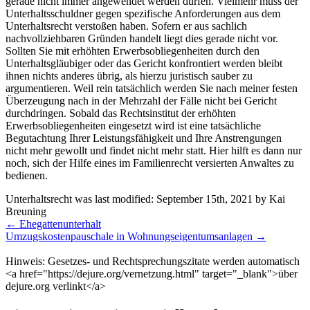
gerade nicht immer angewendet werden dürfen. Vielmehr muss der
Unterhaltsschuldner gegen spezifische Anforderungen aus dem
Unterhaltsrecht verstoßen haben. Sofern er aus sachlich
nachvollziehbaren Gründen handelt liegt dies gerade nicht vor.
Sollten Sie mit erhöhten Erwerbsobliegenheiten durch den
Unterhaltsgläubiger oder das Gericht konfrontiert werden bleibt
ihnen nichts anderes übrig, als hierzu juristisch sauber zu
argumentieren. Weil rein tatsächlich werden Sie nach meiner festen
Überzeugung nach in der Mehrzahl der Fälle nicht bei Gericht
durchdringen. Sobald das Rechtsinstitut der erhöhten
Erwerbsobliegenheiten eingesetzt wird ist eine tatsächliche
Begutachtung Ihrer Leistungsfähigkeit und Ihre Anstrengungen
nicht mehr gewollt und findet nicht mehr statt. Hier hilft es dann nur
noch, sich der Hilfe eines im Familienrecht versierten Anwaltes zu
bedienen.
Unterhaltsrecht
was last modified:
September 15th, 2021
by
Kai
Breuning
Weitere
←
Ehegattenunterhalt
Meldungen
Umzugskostenpauschale in Wohnungseigentumsanlagen
→
Hinweis: Gesetzes- und Rechtsprechungszitate werden automatisch
<a href="https://dejure.org/vernetzung.html" target="_blank">über
dejure.org verlinkt</a>