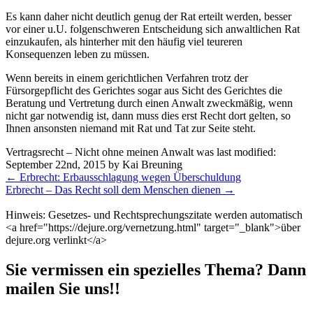
Es kann daher nicht deutlich genug der Rat erteilt werden, besser
vor einer u.U. folgenschweren Entscheidung sich anwaltlichen Rat
einzukaufen, als hinterher mit den häufig viel teureren
Konsequenzen leben zu müssen.
Wenn bereits in einem gerichtlichen Verfahren trotz der
Fürsorgepflicht des Gerichtes sogar aus Sicht des Gerichtes die
Beratung und Vertretung durch einen Anwalt zweckmäßig, wenn
nicht gar notwendig ist, dann muss dies erst Recht dort gelten, so
Ihnen ansonsten niemand mit Rat und Tat zur Seite steht.
Vertragsrecht – Nicht ohne meinen Anwalt
was last modified:
September 22nd, 2015
by
Kai Breuning
Weitere
←
Erbrecht: Erbausschlagung wegen Überschuldung
Meldungen
Erbrecht – Das Recht soll dem Menschen dienen
→
Hinweis: Gesetzes- und Rechtsprechungszitate werden automatisch
<a href="https://dejure.org/vernetzung.html" target="_blank">über
dejure.org verlinkt</a>
Sie vermissen ein spezielles Thema? Dann
mailen Sie uns!!