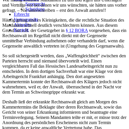
Sorgerecht
und Verträge vor bei denen wir uns wünschten, sie hätten uns vorher
Scheidung
gefragt. – Nie unterschreiben – erst den Anwalt anrufen!!
Erbrecht
Vertragsrecht
Häufig genug sind es Kleinigkeiten, die die rechtliche Situation des
Aktuelles
Mandanten schnell deutlich verschlechtern können. Aus diesem
Kontakt
Grund hat z.B. der Gesetzgeber in
§ 12 BORA
vorgesehen, dass ein
Rechtsanwalt im Regelfall nicht direkt mit der Gegenseite
unmittelbar Verbindung aufnehmen oder verhandeln darf, wenn die
Gegenseite anwaltlich vertreten ist (Umgehung des Gegenanwalts).
So soll sichergestellt werden, dass „Waffengleichheit“ zwischen den
Parteien herrscht und niemand übervorteilt wird. Einen
vergleichbaren Fall das Hessisches Landesarbeitsgericht nun zu
entscheiden. In dem dortigen Sachverhalt war eine Klage vor dem
Arbeitsgericht Frankfurt anhängig. Den dort angesetzten
Kammertermin konnte der Rechtsanwalt des Klägers jedoch nicht
wahrnehmen, weil er, der Anwalt, überraschend in der Nacht vor
dem Termin an Schweinegrippe erkrankt war.
Deshalb ließ der erkrankte Rechtsanwalt gleich am Morgen des
Kammertermins die Beklagte über deren Rechtsanwalt, sowie das
Gericht von seiner Erkrankung informieren und beantragte eine
Terminverlegung. Seinem Mandanten teilte er mit, er müsse trotz der
Anordnung des persönlichen Erscheinens nicht zum Termin
kommen, da er keine anwaltliche Vertretung habe. Das